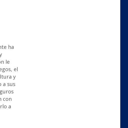
nte ha
y
n le
egos, el
ltura y
o a sus
eguros
n con
rlo a