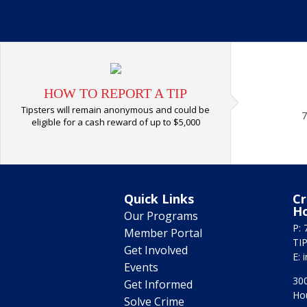
HOW TO REPORT A TIP
Tipsters will remain anonymous and could be
7
eligible for a cash reward of up to $5,000
Quick Links
Cr
H
Our Programs
P: 
Member Portal
TIP
Get Involved
E:
Events
300
Get Informed
Ho
Solve Crime