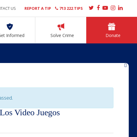
TACT US
REPORT A TIP
713 222 TIPS
Get Informed
Solve Crime
Donate
»
assed.
 Los Video Juegos