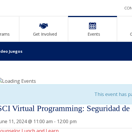
CON
grams
Get Involved
Events
ideo Juegos
This event has p
SCI Virtual Programming: Seguridad de
une 11, 2024 @ 11:00 am
-
12:00 pm
ounselor Lunch and Learn